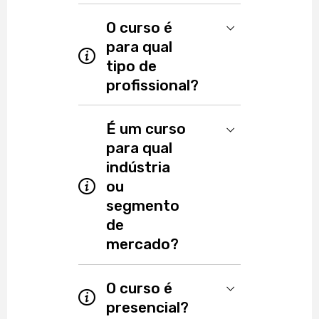
O curso é
para qual
tipo de
profissional?
Product Owners
É um curso
Scrum Masters
para qual
Gerentes de Projetos
indústria
Gerentes de Portfólio
ou
Gerentes de Produto
segmento
de
mercado?
O curso é
presencial?