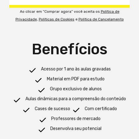
9
7
6
7
Ao clicar em “Comprar agora” você aceita os
Política de
0
8
Privacidade
,
Políticas de Cookies
e
Política de Cancelamento
7
8
9
8
9
Benefícios
0
9
0
Acesso por 1 ano às aulas gravadas
0
Material em PDF para estudo
Grupo exclusivo de alunos
Aulas dinâmicas para a compreensão do conteúdo
Cases de sucesso
Com certificado
Professores de mercado
Desenvolva seu potencial