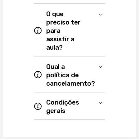
O que
preciso ter
para
assistir a
aula?
Computador
Qual a
Acesso à internet
política de
Muita vontade de aprender e
cancelamento?
compartilhar experiências
Condições
gerais
Até 30 dias antes do início das